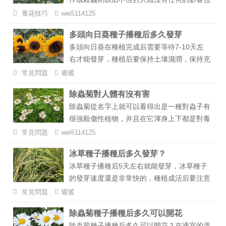
性？除蟲菊能不能在室內養？下面小編給大家
不會污染空氣，所以在國內廣泛應用于制作領
詳細的介紹一下。...
養花技巧
wei5114125
域中，并且在夏季毒蟲猖狂的季節中在自己的
多頭向日葵種子播種后多久發芽
花園中種植一盆除蟲菊也可以保護自己的花草
多頭向日葵在種植完成后需要等待7-10天左
不受傷害，在國內種植的朋友很多。...
右才能發芽，種植后要保持土壤濕潤，保持充
足的光照和溫度，有利于種子發芽。種植季節
常見問題
暖暖
一般選擇春季和秋季，北方可選擇春季種植，
除蟲菊對人體有沒有害
南方可秋季種植。...
除蟲菊從名字上就可以看得出是一種對蟲子有
很強殺傷性植物，并且在它渾身上下都是對毒
蟲有害的物質，因此有些人就自行推斷除蟲菊
常見問題
wei5114125
對人體也會造成一定傷害，那么真的如同大家
冰草種子播種后多久發芽？
所認真的那樣嗎？...
冰草種子播種后5天左右就能發芽，冰草種子
的發芽速度還是非常快的，種植成活后要注意
水分管理，及時施肥。...
常見問題
暖暖
除蟲菊種子播種后多久可以開花
除蟲菊種子播種后多久可以開花？在適宜的溫