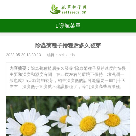
導航菜單
除蟲菊種子播種后多久發芽
2023-05-30 18:30:13
編輯： sellseeds
內容摘要：
除蟲菊種植后多久發芽?除蟲菊種子發芽速度的快慢
主要和溫度和濕度有關，在25度左右的環境下保持土壤濕潤一
般也就3-5天就能夠發芽，如果溫度低的話可能需要一周到十天
左右，溫度低于10度就不建議播種了，等到溫度高些再播種。