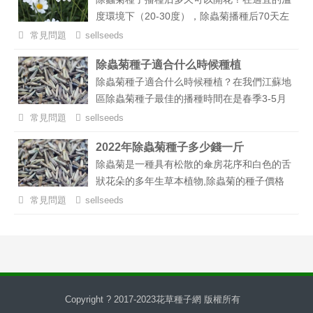
度環境下（20-30度），除蟲菊播種后70天左
右就能夠開花，如果溫度低、光照不足的話時
常見問題
sellseeds
間可能會久一些。...
除蟲菊種子適合什么時候種植
除蟲菊種子適合什么時候種植？在我們江蘇地
區除蟲菊種子最佳的播種時間在是春季3-5月
份，其次是在夏末秋初8-9月份這個時間段進
常見問題
sellseeds
行播種，當然了，不同地區溫度有所差異，播
2022年除蟲菊種子多少錢一斤
種時間還是略有不同的，不明白的可以電話咨
除蟲菊是一種具有松散的傘房花序和白色的舌
詢我們。...
狀花朵的多年生草本植物,除蟲菊的種子價格
比較貴，不同的地區和商家的價格也不同，一
常見問題
sellseeds
般200-600元左種子。...
Copyright ? 2017-2023
花草種子網
版權所有