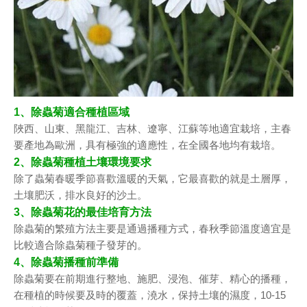
1、除蟲菊適合種植區域
陜西、山東、黑龍江、吉林、遼寧、江蘇等地適宜栽培，主春
要產地為歐洲，具有極強的適應性，在全國各地均有栽培。
2、除蟲菊種植土壤環境要求
除了蟲菊春暖季節喜歡溫暖的天氣，它最喜歡的就是土層厚，
土壤肥沃，排水良好的沙土。
3、除蟲菊花的最佳培育方法
除蟲菊的繁殖方法主要是通過播種方式，春秋季節溫度適宜是
比較適合除蟲菊種子發芽的。
4、除蟲菊播種前準備
除蟲菊要在前期進行整地、施肥、浸泡、催芽、精心的播種，
在種植的時候要及時的覆蓋，澆水，保持土壤的濕度，10-15