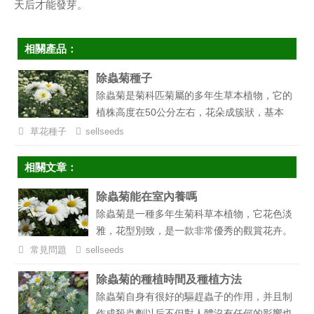
天后才能發芽。
相關產品：
除蟲菊種子
除蟲菊是菊科匹菊屬的多年生草本植物，它的
植株高度在50公分左右，花朵成簇狀，基本
無分枝，它的花朵是潔白色的，中間花蕊是黃
草花種子
sellseeds
色，外邊的一圈外瓣是白色，非常的漂亮別
致，也是道路綠化帶、公園廣場、小區花壇的
相關文章：
常用觀賞花卉。...
除蟲菊能在室內養嗎
除蟲菊是一種多年生菊科草本植物，它花色淡
雅，花型別致，是一款非常優秀的觀賞花卉。
除了觀賞功能外呢，除蟲菊還有一個很強大的
常見問題
sellseeds
功能，那就是用它還可以制作蚊香或是農作
除蟲菊的種植時間及種植方法
物、果木害蟲的殺蟲劑。那么，很多人就會問
除蟲菊自身有很好的驅趕蟲子的作用，并且制
了，除蟲菊可以制作殺蟲劑是不是有很強的毒
作成殺蟲劑以后不但對人體沒有任何的影響也