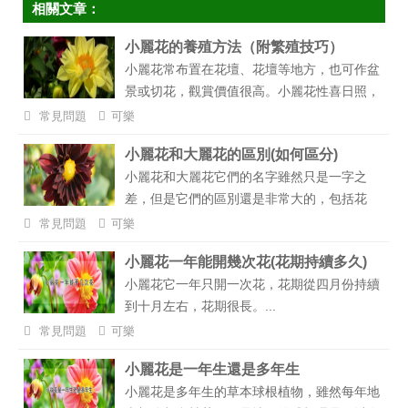
花使用。...
相關文章：
小麗花的養殖方法（附繁殖技巧）
小麗花常布置在花壇、花壇等地方，也可作盆
景或切花，觀賞價值很高。小麗花性喜日照，
怕熱，但耐寒，適宜生長于在我國的中部及北
常見問題
可樂
方地區，下面就跟著小編來了解一下小麗花的
小麗花和大麗花的區別(如何區分)
栽培養殖方法。...
小麗花和大麗花它們的名字雖然只是一字之
差，但是它們的區別還是非常大的，包括花
朵、株型等等，今天我們就來給大家介紹一下
常見問題
可樂
小麗花和大麗花的區別，以及如何進行區
小麗花一年能開幾次花(花期持續多久)
分。...
小麗花它一年只開一次花，花期從四月份持續
到十月左右，花期很長。...
常見問題
可樂
小麗花是一年生還是多年生
小麗花是多年生的草本球根植物，雖然每年地