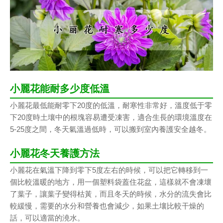
小麗花能耐多少度低溫
小麗花最低能耐零下20度的低溫，耐寒性非常好，溫度低于零
下20度時土壤中的根塊容易遭受凍害，適合生長的環境溫度在
5-25度之間，冬天氣溫過低時，可以搬到室內養護安全越冬。
小麗花冬天養護方法
小麗花在氣溫下降到零下5度左右的時候，可以把它轉移到一
個比較溫暖的地方，用一個塑料袋蓋住花盆，這樣就不會凍壞
了葉子，讓葉子變得枯黃，而且冬天的時候，水分的流失會比
較緩慢，需要的水分和營養也會減少，如果土壤比較干燥的
話，可以適當的澆水。