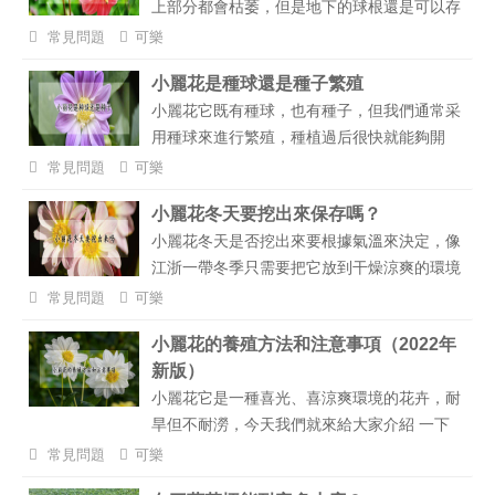
上部分都會枯萎，但是地下的球根還是可以存
活的，等第二年春季溫度回升之后還會重新萌
常見問題
可樂
發，恢復生長。它喜歡溫暖環境，溫度在15
小麗花是種球還是種子繁殖
到28℃之間它會更旺盛的生長，喜光、喜濕
小麗花它既有種球，也有種子，但我們通常采
潤環境，生長期間還要勤澆水，多讓它接受光
用種球來進行繁殖，種植過后很快就能夠開
照，適宜的環境下才會旺盛生長。...
花，如果是采用播種的方式進行種植，則需要
常見問題
可樂
一年左右才能夠開花。...
小麗花冬天要挖出來保存嗎？
小麗花冬天是否挖出來要根據氣溫來決定，像
江浙一帶冬季只需要把它放到干燥涼爽的環境
下自然過冬即可，但如果是東北地區就需要挖
常見問題
可樂
出來進行存儲了，以防凍傷。...
小麗花的養殖方法和注意事項（2022年
新版）
小麗花它是一種喜光、喜涼爽環境的花卉，耐
旱但不耐澇，今天我們就來給大家介紹 一下
小麗花的養殖方法和注意事項。...
常見問題
可樂