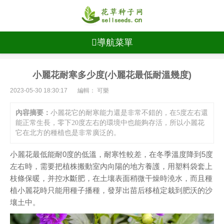
導航菜單
小麗花耐寒多少度(小麗花最低耐溫幾度)
2023-05-30 18:30:17
編輯： 可樂
內容摘要：
小麗花它的耐寒能力還是非常不錯的，在5度左右還
能正常生長，零下20度左右的環境中也能夠存活，所以小麗花
它在北方的種植也是非常廣泛的。
小麗花最低能耐0度的低溫，耐寒性較差，在冬季溫度降到5度
左右時，需要把植株搬動室內向陽的地方養護，用塑料袋套上
枝條保暖，并控水斷肥，在土壤表面稍微干燥時澆水，而且種
植小麗花時只能用種子播種，發芽出苗后移植定栽到肥沃的沙
壤土中。