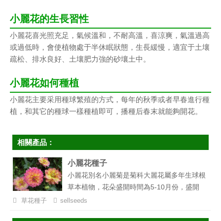
小麗花的生長習性
小麗花喜光照充足，氣候溫和，不耐高溫，喜涼爽，氣溫過高
或過低時，會使植物處于半休眠狀態，生長緩慢，適宜于土壤
疏松、排水良好、土壤肥力強的砂壤土中。
小麗花如何種植
小麗花主要采用種球繁殖的方式，每年的秋季或者早春進行種
植，和其它的種球一樣種植即可，播種后春末就能夠開花。
相關產品：
小麗花種子
小麗花別名小麗菊是菊科大麗花屬多年生球根
草本植物，花朵盛開時間為5-10月份，盛開
時顏色為深紅、紫紅、粉紅、黃、白很鮮艷，
草花種子
sellseeds
具有不錯觀賞價值，可以用于盆栽觀賞或做切