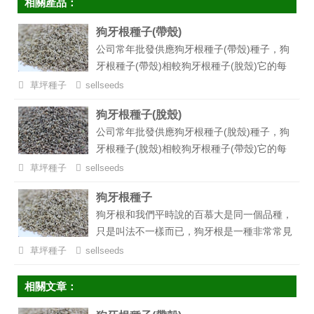
相關產品：
狗牙根種子(帶殼)
公司常年批發供應狗牙根種子(帶殼)種子，狗
牙根種子(帶殼)相較狗牙根種子(脫殼)它的每
公斤種子數量要少一些，但它的價格也要便宜
草坪種子
sellseeds
很多，相對來說還是比較經濟實惠的，更多有
狗牙根種子(脫殼)
關狗牙根種子價格、播種方法、每畝用量等信
公司常年批發供應狗牙根種子(脫殼)種子，狗
息可以咨詢我們。...
牙根種子(脫殼)相較狗牙根種子(帶殼)它的每
公斤種子數量要多一些、凈度也更高一些，但
草坪種子
sellseeds
它的價格也要貴一些，狗牙根種子(脫殼)主要
狗牙根種子
用來制作一此高檔小區、球場草坪使用，更多
狗牙根和我們平時說的百慕大是同一個品種，
有關狗牙根種子價格、播種方法、每畝用量等
只是叫法不一樣而已，狗牙根是一種非常常見
信息可以電話咨詢我們。...
的草坪，它非常的耐踐踏、耐修剪，而且長得
草坪種子
sellseeds
快、一旦成坪很難滋生雜草，草坪整齊度高，
是用來建設高爾夫球場、足球場、操場等高檔
相關文章：
運動草坪的首選草種之一。...