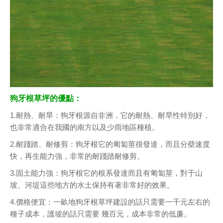
狗牙根草坪的優點：
1.耐熱、耐旱：狗牙根源自非洲，它的耐熱、耐旱性特別好，
也非常適合在我國的南方以及少雨地區種植。
2.耐踐踏、耐修剪：狗牙根它的匍匐莖很發達，而且分蘗速度
快，再生能力強，非常的耐踐踏耐修剪。
3.固土能力強：狗牙根它的根系發達而且有匍匐莖，對于山
坡、河堤這些地方的水土保持有著非常好的效果。
4.價格便宜：一畝地狗牙根草坪建設的話只需要一千元左右的
種子成本，護坡的話只需要 幾百元，成本非常的低廉。