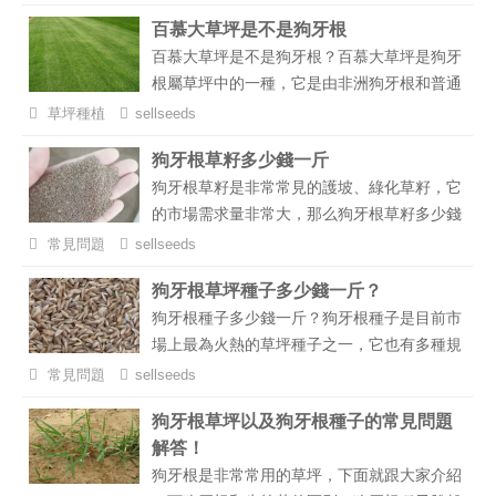
么時候播種最好呢？...
百慕大草坪是不是狗牙根
百慕大草坪是不是狗牙根？百慕大草坪是狗牙
根屬草坪中的一種，它是由非洲狗牙根和普通
狗牙根雜交而成的，相較于普通的狗牙根草坪
草坪種植
sellseeds
來說，百慕大草坪要更優秀，下面就給大家介
狗牙根草籽多少錢一斤
紹一下百慕大草坪的獨特之處。...
狗牙根草籽是非常常見的護坡、綠化草籽，它
的市場需求量非常大，那么狗牙根草籽多少錢
一斤 呢，下面就和小編一起來了解一下
常見問題
sellseeds
吧。...
狗牙根草坪種子多少錢一斤？
狗牙根種子多少錢一斤？狗牙根種子是目前市
場上最為火熱的草坪種子之一，它也有多種規
格，像狗牙根種子帶殼的、狗牙根種子凈種、
常見問題
sellseeds
狗牙根種子包衣等等，每個品種它們的特性都
狗牙根草坪以及狗牙根種子的常見問題
不相同，下面小編就來給大家介紹一下狗牙根
解答！
種子多少錢一斤，和哪些因素有關系。...
狗牙根是非常常用的草坪，下面就跟大家介紹