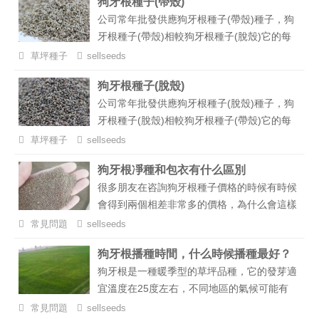
狗牙根種子(帶殼)
公司常年批發供應狗牙根種子(帶殼)種子，狗
牙根種子(帶殼)相較狗牙根種子(脫殼)它的每
公斤種子數量要少一些，但它的價格也要便宜
草坪種子
sellseeds
很多，相對來說還是比較經濟實惠的，更多有
狗牙根種子(脫殼)
關狗牙根種子價格、播種方法、每畝用量等信
公司常年批發供應狗牙根種子(脫殼)種子，狗
息可以咨詢我們。...
牙根種子(脫殼)相較狗牙根種子(帶殼)它的每
公斤種子數量要多一些、凈度也更高一些，但
草坪種子
sellseeds
它的價格也要貴一些，狗牙根種子(脫殼)主要
狗牙根凈種和包衣有什么區別
用來制作一此高檔小區、球場草坪使用，更多
很多朋友在咨詢狗牙根種子價格的時候有時候
有關狗牙根種子價格、播種方法、每畝用量等
會得到兩個相差非常多的價格，為什么會這樣
信息可以電話咨詢我們。...
子呢，最大的可能就是他們報的價格一個是包
常見問題
sellseeds
衣的價格，一個是凈種的價格，為什么會差別
狗牙根播種時間，什么時候播種最好？
這么多，下面就來給大狗牙根凈種和包衣有什
狗牙根是一種暖季型的草坪品種，它的發芽適
么區別。...
宜溫度在25度左右，不同地區的氣候可能有
所差異，那么狗牙根播種時間是什么時候，什
常見問題
sellseeds